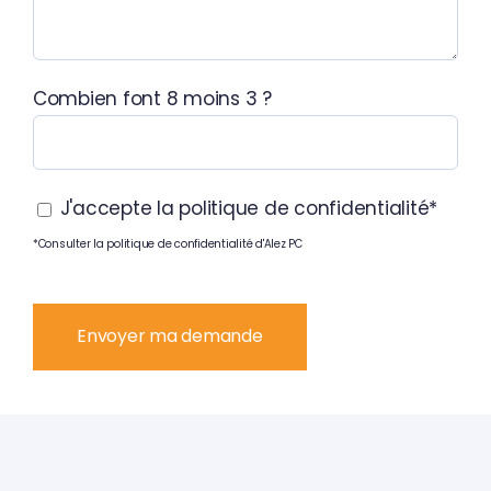
Combien font 8 moins 3 ?
J'accepte la politique de confidentialité*
*
Consulter la politique de confidentialité d'Alez PC
Veuillez
laisser
ce
champ
vide.