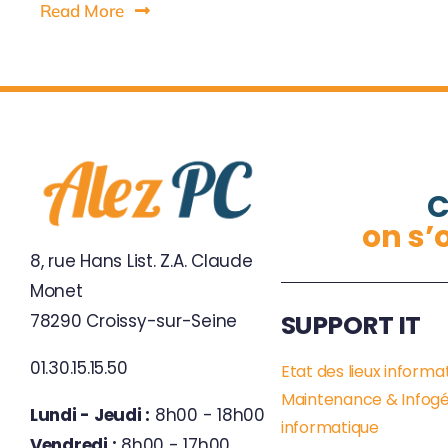
Read More
C
on s’
8, rue Hans List. Z.A. Claude
Monet
SUPPORT IT
78290 Croissy-sur-Seine
01.30.15.15.50
Etat des lieux informa
Maintenance & Infog
Lundi - Jeudi :
8h00 - 18h00
informatique
Vendredi :
8h00 - 17h00