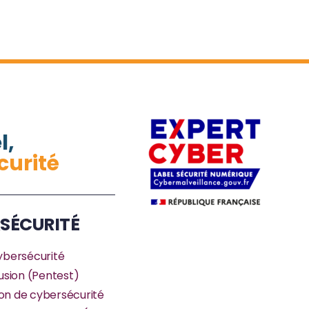
l,
curité
SÉCURITÉ
ybersécurité
rusion (Pentest)
on de cybersécurité