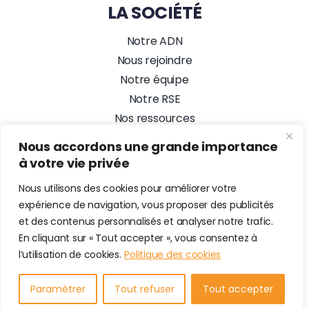
LA SOCIÉTÉ
Notre ADN
Nous rejoindre
Notre équipe
Notre RSE
Nos ressources
Nos actualités
Nous accordons une grande importance
Alez PC, Agence Web
à votre vie privée
NOUS SUIVRE
Nous utilisons des cookies pour améliorer votre
expérience de navigation, vous proposer des publicités
et des contenus personnalisés et analyser notre trafic.
En cliquant sur « Tout accepter », vous consentez à
© 2026 • Alez PC Prestataire en maintenance informatique &
l’utilisation de cookies.
Politique des cookies
Cybersécurité • Tous droits Réservés •
Mentions Légales
•
Plan du site
•
Site Web développé par Alez PC, Agence Web
•
Login Rapport
Paramétrer
Tout refuser
Tout accepter
d'Intervention