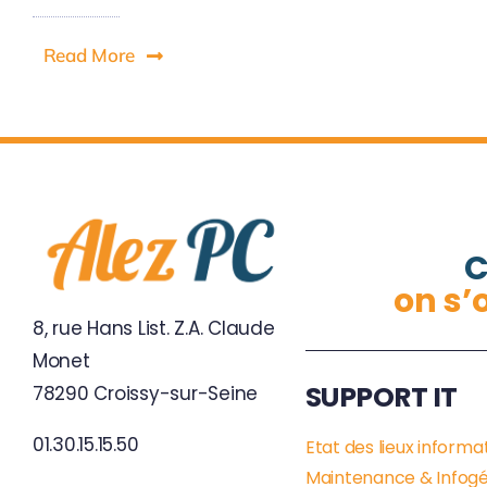
Read More
C
on s’
8, rue Hans List. Z.A. Claude
Monet
SUPPORT IT
78290 Croissy-sur-Seine
01.30.15.15.50
Etat des lieux informa
Maintenance & Infog