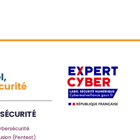
l,
curité
SÉCURITÉ
ybersécurité
rusion (Pentest)