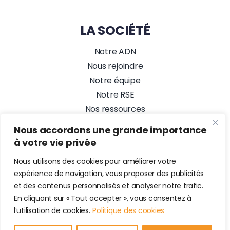
LA SOCIÉTÉ
Notre ADN
Nous rejoindre
Notre équipe
Notre RSE
Nos ressources
Nos actualités
Nous accordons une grande importance
Alez PC, Agence Web
à votre vie privée
NOUS SUIVRE
Nous utilisons des cookies pour améliorer votre
expérience de navigation, vous proposer des publicités
et des contenus personnalisés et analyser notre trafic.
En cliquant sur « Tout accepter », vous consentez à
© 2026 • Alez PC Prestataire en maintenance informatique &
l’utilisation de cookies.
Politique des cookies
Cybersécurité • Tous droits Réservés •
Mentions Légales
•
Plan du site
•
Site Web développé par Alez PC, Agence Web
•
Login Rapport