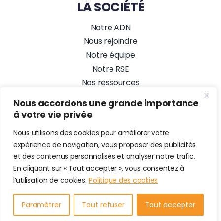
LA SOCIÉTÉ
Notre ADN
Nous rejoindre
Notre équipe
Notre RSE
Nos ressources
Nos actualités
Nous accordons une grande importance
Alez PC, Agence Web
à votre vie privée
NOUS SUIVRE
Nous utilisons des cookies pour améliorer votre
expérience de navigation, vous proposer des publicités
et des contenus personnalisés et analyser notre trafic.
En cliquant sur « Tout accepter », vous consentez à
© 2026 • Alez PC Prestataire en maintenance informatique &
l’utilisation de cookies.
Politique des cookies
Cybersécurité • Tous droits Réservés •
Mentions Légales
•
Plan du site
•
Site Web développé par Alez PC, Agence Web
•
Login Rapport
Paramétrer
Tout refuser
Tout accepter
d'Intervention