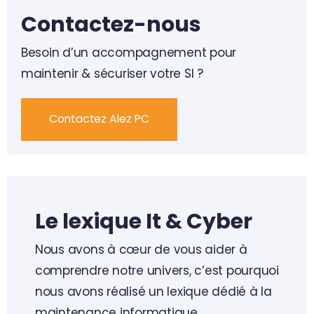
Audit de cybersécurité
Contactez-nous
Serveur Informatique local & cloud
Supervision & Monitoring
Test d’intrusion (Pentest)
Besoin d’un accompagnement pour
maintenir & sécuriser votre SI ?
Réseaux Firewall & Wifi
Vente/Location : matériels & logiciels
Remédiation de cybersécurité
Contactez Alez PC
Travail collaboratif & Mobilité
Sécurité de la messagerie (SPF, DKIM, DMARC)
Sauvegarde Informatique & Restauration (PRA)
Sécurisation de la flotte mobile
Le lexique It & Cyber
Sensibilisation des utilisateurs
Nous avons à cœur de vous aider à
comprendre notre univers, c’est pourquoi
Surveillance de cybersécurité (Cellule SOC – SIEM)
nous avons réalisé un lexique dédié à la
maintenance informatique