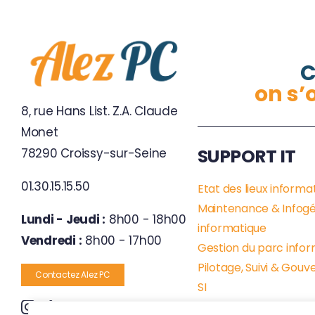
C
on s’
8, rue Hans List. Z.A. Claude
Monet
SUPPORT IT
78290 Croissy-sur-Seine
01.30.15.15.50
Etat des lieux informa
Maintenance & Infog
Lundi - Jeudi :
8h00 - 18h00
informatique
Vendredi :
8h00 - 17h00
Gestion du parc info
Pilotage, Suivi & Gou
Contactez Alez PC
SI
Supervision & Monitor