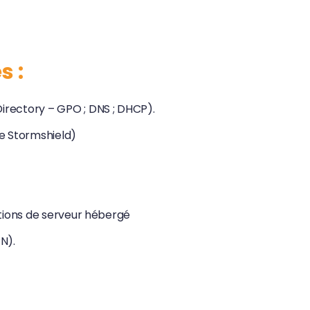
s :
ectory – GPO ; DNS ; DHCP).
e Stormshield)
utions de serveur hébergé
N).