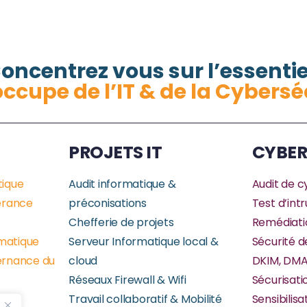
oncentrez vous sur l’essentie
occupe de l’IT & de la Cybersé
PROJETS IT
CYBER
tique
Audit informatique &
Audit de c
érance
préconisations
Test d’int
Chefferie de projets
Remédiati
rmatique
Serveur Informatique local &
Sécurité d
vernance du
cloud
DKIM, DM
Réseaux Firewall & Wifi
Sécurisati
ing
Travail collaboratif & Mobilité
Sensibilisa