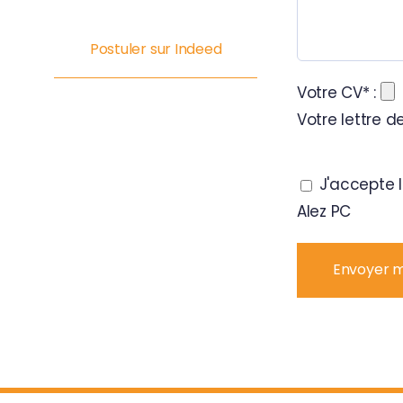
Postuler sur Indeed
Votre CV* :
Votre lettre d
Veuillez
J'accepte 
laisser
Alez PC
ce
champ
vide.