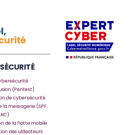
l,
curité
SÉCURITÉ
ybersécurité
rusion (Pentest)
on de cybersécurité
e la messagerie (SPF,
ARC)
on de la flotte mobile
tion des utilisateurs