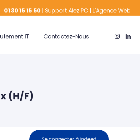
01 30 15 15 50
|
Support Alez PC
|
L’Agence Web
utement IT
Contactez-Nous
x (H/F)
Se connecter à Indeed