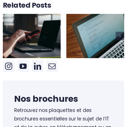
Related Posts
Les 5 piliers
Usurpation de
d’une
site internet :
maintenance en
que faire pour
condition
protéger votre
opérationnelle
entreprise ?
efficace
Nos brochures
Retrouvez nos plaquettes et des
brochures essentielles sur le sujet de l’IT