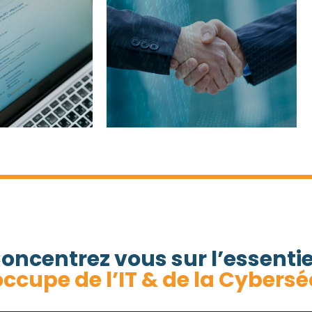
iliers d’une
enance en
dition
tionnelle
ficace
oncentrez vous sur l’essentie
occupe de l’IT & de la Cybersé