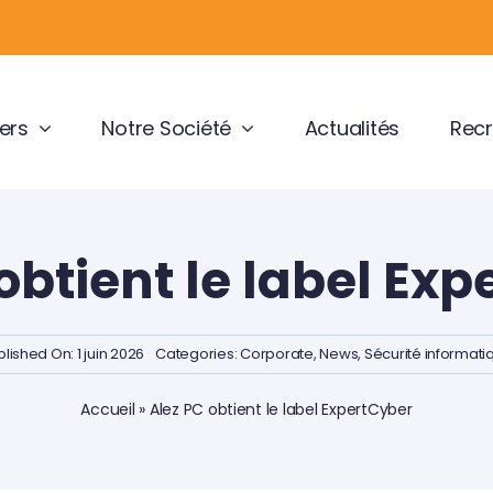
ers
Notre Société
Actualités
Recr
obtient le label Ex
lished On: 1 juin 2026
Categories:
Corporate
,
News
,
Sécurité informati
Accueil
»
Alez PC obtient le label ExpertCyber