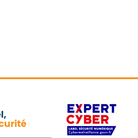
l,
curité