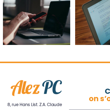
Les 5 p
Usurpation de site
maint
internet : que faire
con
pour protéger votre
opéra
entreprise ?
ef
C
on s’
8, rue Hans List. Z.A. Claude