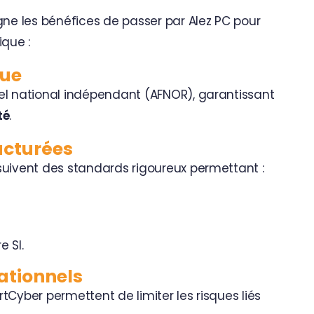
igne les bénéfices de passer par
Alez PC
pour
ique :
nue
iel national indépendant (AFNOR), garantissant
té
.
ructurées
suivent des standards rigoureux permettant :
e SI.
ationnels
tCyber permettent de limiter les risques liés