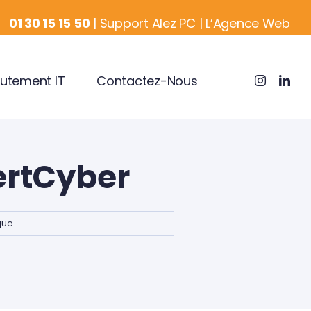
01 30 15 15 50
|
Support Alez PC
|
L’Agence Web
utement IT
Contactez-Nous
pertCyber
que