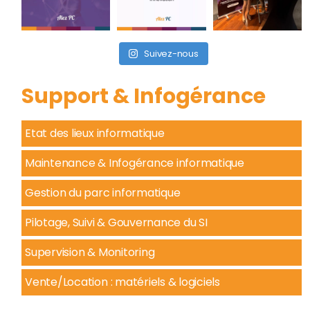
Suivez-nous
Support & Infogérance
Etat des lieux informatique
Maintenance & Infogérance informatique
Gestion du parc informatique
Pilotage, Suivi & Gouvernance du SI
Supervision & Monitoring
Vente/Location : matériels & logiciels