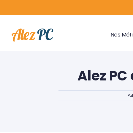
Skip
to
content
Nos Méti
Alez PC 
Pub