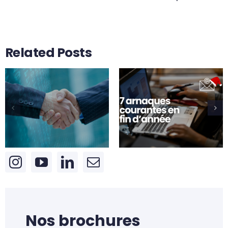
Related Posts
3 bonnes
Sécurité
raisons
informatique :
d’externaliser
Attention aux
son service
arnaques de fin
informatique
d’année !
quand on est
une PME
Nos brochures